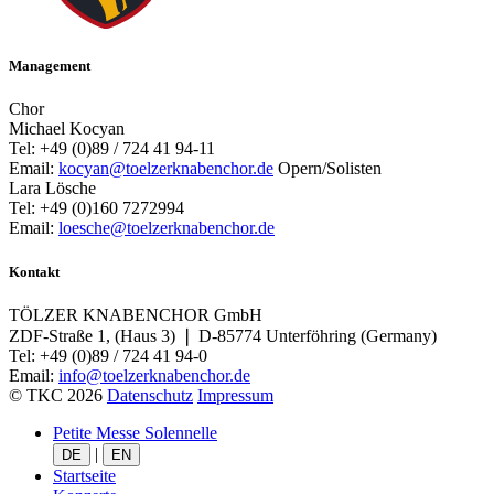
Management
Chor
Michael Kocyan
Tel: +49 (0)89 / 724 41 94-11
Email:
kocyan@toelzerknabenchor.de
Opern/Solisten
Lara Lösche
Tel: +49 (0)160 7272994
Email:
loesche@toelzerknabenchor.de
Kontakt
TÖLZER KNABENCHOR GmbH
ZDF-Straße 1, (Haus 3) ❘ D-85774 Unterföhring (Germany)
Tel: +49 (0)89 / 724 41 94-0
Email:
info@toelzerknabenchor.de
© TKC 2026
Datenschutz
Impressum
Petite Messe Solennelle
|
DE
EN
Startseite